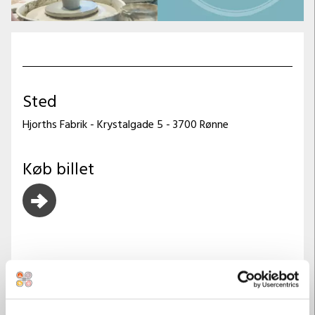
Sted
Hjorths Fabrik - Krystalgade 5 - 3700 Rønne
Køb billet
Sommerferiehygge – Kunne du tænke dig at dreje i ler?
Så grib chancen i sommerferien – her vil du vil få
mulighed for at lære de grundlæggende teknikker