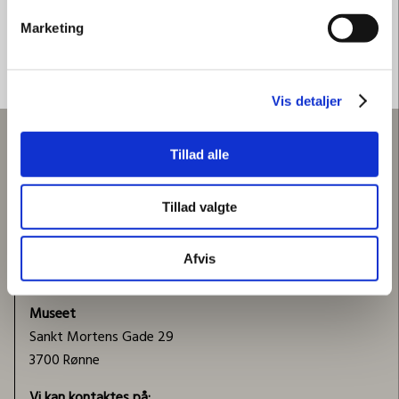
Marketing
Vis detaljer
Tillad alle
KONTAKT
Bornholms Museum Administration & Arkæologisk
Tillad valgte
Center
Snorrebakken 66
Afvis
3700 Rønne
Museet
Sankt Mortens Gade 29
3700 Rønne
Vi kan kontaktes på: