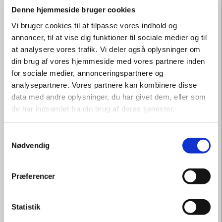
indenfor drejning, samt udfolde dig kreativt.
Denne hjemmeside bruger cookies
Deltag på vores korte eller lange keramikhold, 45.
Vi bruger cookies til at tilpasse vores indhold og
minutter eller 90. minutter.
annoncer, til at vise dig funktioner til sociale medier og til
at analysere vores trafik. Vi deler også oplysninger om
To gange om ugen kan du dekorere det keramik du har
din brug af vores hjemmeside med vores partnere inden
drejet i dagene op til torsdage og fredage.
for sociale medier, annonceringspartnere og
analysepartnere. Vores partnere kan kombinere disse
Efter endt brænding af dit keramik kan du afhente det i
data med andre oplysninger, du har givet dem, eller som
butikken på Hjorths Fabrik, eller få det sendt hjem til
de har indsamlet fra din brug af deres tjenester.
adressen.
Samtykkevalg
Nødvendig
Kurset foregår i vores aktivitetsrum på Hjorths Fabrik.
Her vil du, under kyndig vejledning, komme til at
udfordre dig selv og dine kreative evner på drejeskiven.
Præferencer
Læs mere her :
https://shop.bornholmsmuseum.dk/vare-
Statistik
kategori/paaske-keramikworkshop-paa-hjorths-fabrik/