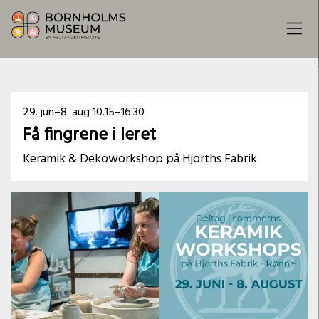
Dato
29. jun–8. aug
10.15–16.30
Få fingrene i leret
og
Keramik & Dekoworkshop på Hjorths Fabrik
klokkeslæt