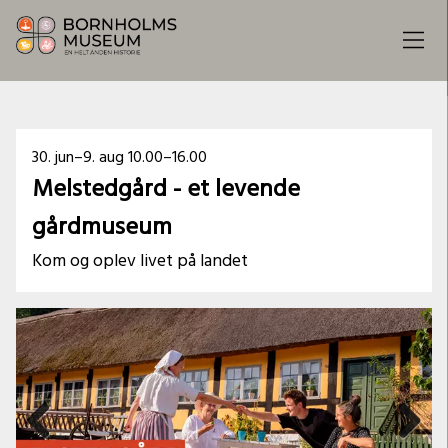
Dato
30. jun–9. aug
10.00–16.00
Melstedgård - et levende
og
gårdmuseum
klokkeslæt
Kom og oplev livet på landet