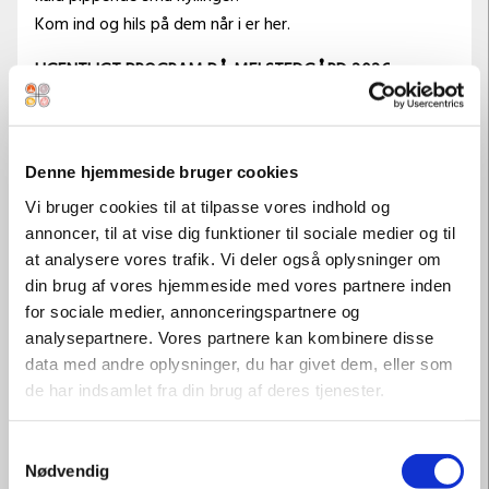
Kom ind og hils på dem når i er her.
UGENTLIGT PROGRAM PÅ MELSTEDGÅRD 2026
Det daglige program
Kl. 10.00: Flaghejsning og fællessang på Grønningen
Denne hjemmeside bruger cookies
Kl. 10.00- 16.00: Lav din egen halmdukke
Vi bruger cookies til at tilpasse vores indhold og
Kl. 10.30: Fodretur og malkning af ko
annoncer, til at vise dig funktioner til sociale medier og til
Kl. 11.00 – 15.00: kreativt værksted i loen:
at analysere vores trafik. Vi deler også oplysninger om
din brug af vores hjemmeside med vores partnere inden
Onsdag / fredag / søndag: Pileflet
for sociale medier, annonceringspartnere og
Torsdag / lørdag: Vævning
analysepartnere. Vores partnere kan kombinere disse
Kl. 11.30: Rundvisning i stuehuset
data med andre oplysninger, du har givet dem, eller som
de har indsamlet fra din brug af deres tjenester.
Kl. 14.30: Fodretur med dyrepasseren
Samtykkevalg
Nødvendig