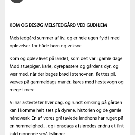
KOM OG BESØG MELSTEDGÅRD VED GUDHJEM
Melstedgård summer af liv, og er hele ugen fyldt med
oplevelser for både børn og voksne.
Kom og oplev livet på landet, som det var i gamle dage.
Mød stuepiger, karle, dyrepassere og gårdens dyr, og
vær med, når der bages brød i stenovnen, flettes pil,
væves på gammeldags manér, køres med hestevogn og
meget mere.
Vi har aktiviteter hver dag, og rundt omkring på gården
kan I komme helt tæt på dyrene, historien og de gamle
håndværk. En af vores gråtavlede landhøns har ruget på
en hemmelighed… og i onsdags afsløredes endnu et fint
kuld pippende små kyllinger.