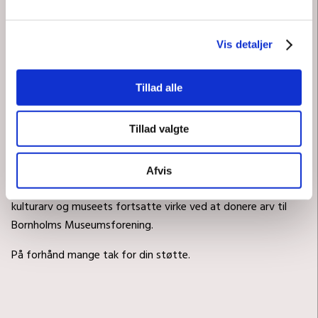
Bliv klogere på, hvordan du kan betænke Bornholms Museum i
dit testamente eller med et legat ved at booke en gratis og
Vis detaljer
uforpligtende rådgivningssamtale med en jurist.
Tillad alle
Læs mere her:
Opret testamente eller legat her
.
Tillad valgte
VI SÆTTER STOR PRIS PÅ ALLE BIDRAG
Afvis
Vi håber, at du vil hjælpe os med at bevare Bornholms
kulturarv og museets fortsatte virke ved at donere arv til
Bornholms Museumsforening.
På forhånd mange tak for din støtte.