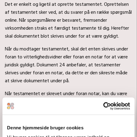
Det er enkelt og ligetil at oprette testamentet. Oprettelsen
af testamentet sker ved, at du svarer på en række spørgsmål
online. Når spørgsmålene er besvaret, fremsender
virksomheden straks et færdigt testamente til dig. Herefter
skal dokumentet blot skrives under for at være gyldigt.
Når du modtager testamentet, skal det enten skrives under
foran to vitterlighedsvidner eller foran en notar for at være
juridisk gyldigt. Dokument 24 anbefaler, at testamenter
skrives under foran en notar, da dette er den sikreste måde
at skrive dokumentet under på.
Når testamentet er skrevet under foran notar, kan du være
sikker på, at testamentet dukker op, når du er gået bort.
Læs mere her:
Sådan opretter du et testamente.
Hvis du har spørgsmål til oprettelsen af dit testamente, kan
Denne hjemmeside bruger cookies
du altid ringe eller skrive til Dokument 24. Dokument 24