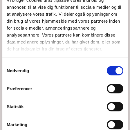
Vi bruger cookies til at tilpasse vores indhold og
hjælper dig, og al testamentarisk rådgivning er gratis.
annoncer, til at vise dig funktioner til sociale medier og til
at analysere vores trafik. Vi deler også oplysninger om
din brug af vores hjemmeside med vores partnere inden
for sociale medier, annonceringspartnere og
analysepartnere. Vores partnere kan kombinere disse
data med andre oplysninger, du har givet dem, eller som
de har indsamlet fra din brug af deres tjenester.
Samtykkevalg
Nødvendig
Præferencer
OPRET TESTAMENTE MED
MINE ARVINGER
Med
Mine Arvinger
, kan du få oprettet et skræddersyet
Statistik
testamente helt gratis inkl. personlig rådgivning, når du
betænker Bornholms Museum gennem
30% løsningen
eller
Marketing
med et legat på minimum 25.000 kr.