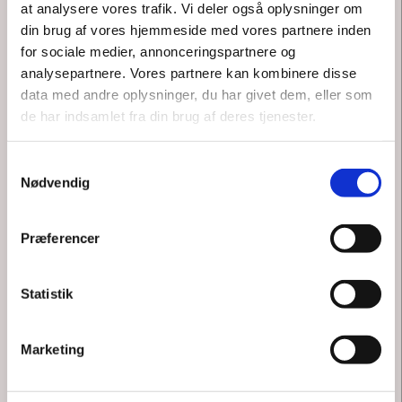
at analysere vores trafik. Vi deler også oplysninger om
produceret specifikt til Melstedgård og Madkulturhuset.
din brug af vores hjemmeside med vores partnere inden
Hvilke overvejelser fulgte med designet, og hvilke krav var
for sociale medier, annonceringspartnere og
der til brugen.
analysepartnere. Vores partnere kan kombinere disse
data med andre oplysninger, du har givet dem, eller som
Karina Skibby fra Hjorths Fabrik fortæller om processen og
de har indsamlet fra din brug af deres tjenester.
inkluderer også fortællinger fra tilblivelsen af andre stel,
som er produceret til restauranter - bl.a. NOMA - samt om
Samtykkevalg
øens særlige ler og kreative miljø.
Nødvendig
Efter fortællingen er der naturligvis en dejlig og lokal
servering, og aftenen rundes af med aftenfodring af
Præferencer
dyrene.
Statistik
Drikkevare kan tilkøbes på stedet.
Kun for gæster med Kulturugearmbånd
Marketing