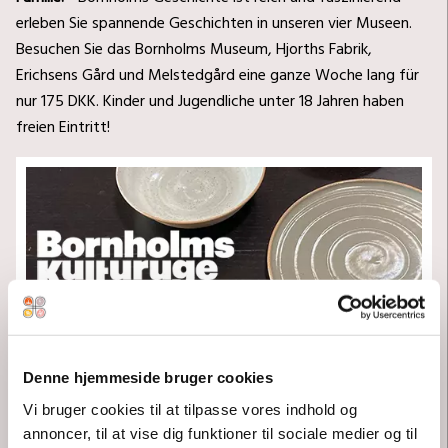
erleben Sie spannende Geschichten in unseren vier Museen.
Besuchen Sie das Bornholms Museum, Hjorths Fabrik,
Erichsens Gård und Melstedgård eine ganze Woche lang für
nur 175 DKK. Kinder und Jugendliche unter 18 Jahren haben
freien Eintritt!
Denne hjemmeside bruger cookies
Melstedgård + Hjorths Fabrik & Bornholms Kulturuge
Vi bruger cookies til at tilpasse vores indhold og
annoncer, til at vise dig funktioner til sociale medier og til
Kom og hør historien om stellet "Melsted", som er